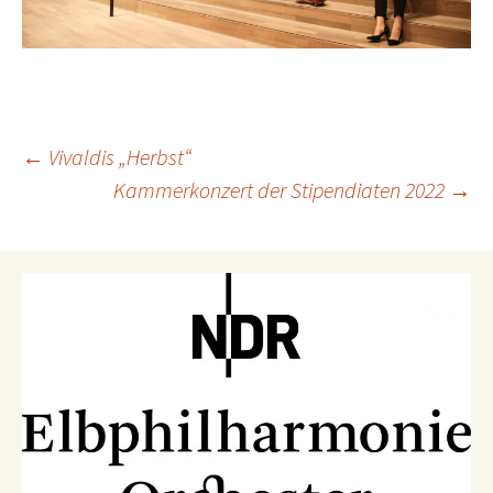
Beitrags-
←
Vivaldis „Herbst“
Kammerkonzert der Stipendiaten 2022
→
Navigation