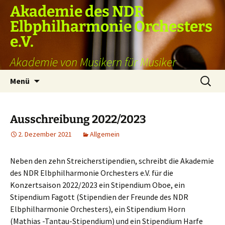
Akademie des NDR
Elbphilharmonie Orchesters
e.V.
Akademie von Musikern für Musiker
Zum
Suchen
Menü
Inhalt
nach:
springen
Ausschreibung 2022/2023
2. Dezember 2021
Allgemein
Neben den zehn Streicherstipendien, schreibt die Akademie
des NDR Elbphilharmonie Orchesters e.V. für die
Konzertsaison 2022/2023 ein Stipendium Oboe, ein
Stipendium Fagott (Stipendien der Freunde des NDR
Elbphilharmonie Orchesters), ein Stipendium Horn
(Mathias -Tantau-Stipendium) und ein Stipendium Harfe